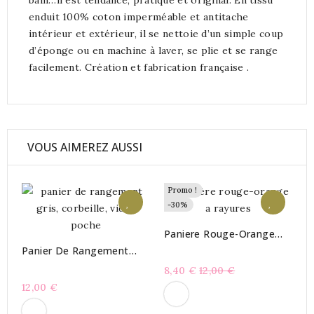
enduit 100% coton imperméable et antitache
intérieur et extérieur, il se nettoie d’un simple coup
d’éponge ou en machine à laver, se plie et se range
facilement. Création et fabrication française .
VOUS AIMEREZ AUSSI
Promo !
-30%
Paniere Rouge-Orange
Croisière
Panier De Rangement
Gris Croisiére
Prix
8,40 €
12,00 €
12,00 €
habituel