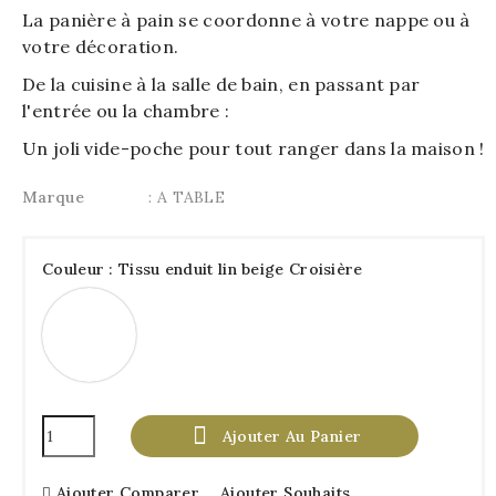
La panière à pain se coordonne à votre nappe ou à
votre décoration.
De la cuisine à la salle de bain, en passant par
l'entrée ou la chambre :
Un joli vide-poche pour tout ranger dans la maison !
Marque
: A TABLE
Couleur : Tissu enduit lin beige Croisière
Tissu
enduit
lin
beige
Croisière

Ajouter Au Panier
Ajouter Comparer
Ajouter Souhaits