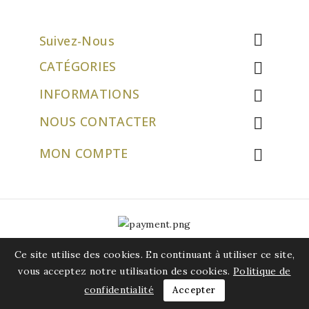

Suivez-Nous
CATÉGORIES

INFORMATIONS

NOUS CONTACTER

MON COMPTE

© 2026 - Logiciel e-commerce par atablecreation.com
Ce site utilise des cookies. En continuant à utiliser ce site,
vous acceptez notre utilisation des cookies.
Politique de
confidentialité
Accepter