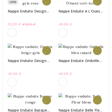
-20%
Nappe Enduite Design
Nappe Enduite A L'Ouest
Gris Rose
Vert-Écru
Prix
39,20 €
49,00 €
49,00 €
habituel
Nappe Enduite Design
Nappe Enduite Ombelle
Beige-Gris
Bleu Canard
49,00 €
49,00 €
Nappe Enduite Basque
Nappe Enduite Belle Fleur