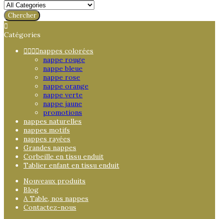
Chercher

Catégories




nappes colorées
nappe rouge
nappe bleue
nappe rose
nappe orange
nappe verte
nappe jaune
promotions
nappes naturelles
nappes motifs
nappes rayées
Grandes nappes
Corbeille en tissu enduit
Tablier enfant en tissu enduit
Nouveaux produits
Blog
A Table, nos nappes
Contactez-nous