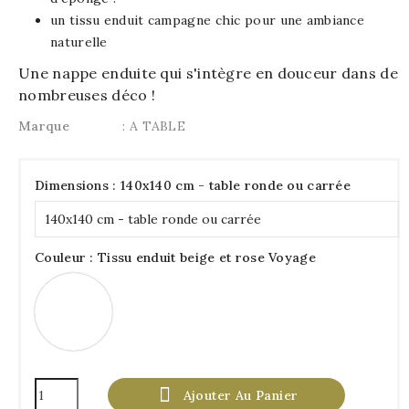
un tissu enduit campagne chic pour une ambiance
naturelle
Une nappe enduite qui s'intègre en douceur dans de
nombreuses déco !
Marque
: A TABLE
Dimensions : 140x140 cm - table ronde ou carrée
Couleur : Tissu enduit beige et rose Voyage
Tissu
enduit
beige
et
rose
Voyage

Ajouter Au Panier