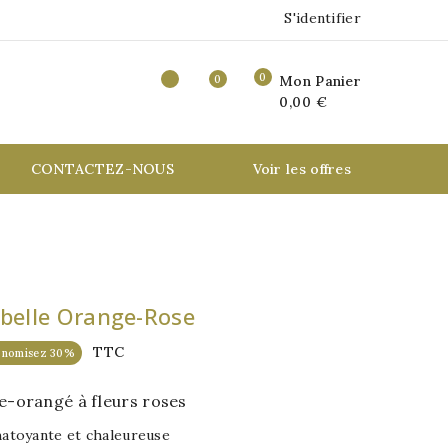
S'identifier
0
0
Mon Panier
0,00 €
CONTACTEZ-NOUS
Voir les offres
belle Orange-Rose
TTC
onomisez 30%
-orangé à fleurs roses
hatoyante et chaleureuse