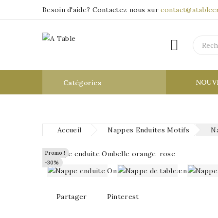
Besoin d'aide?
Contactez nous sur
contact@atablec


NOUV
Catégories
Accueil
Nappes Enduites Motifs
N
Promo !
Promo !
-30%
-30%
Partager
Pinterest