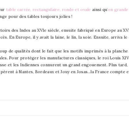
our
table carrée, rectangulaire, ronde et ovale
ainsi qu
'en grande
nge pour des tables toujours jolies !
irs des Indes au XVIe siècle, ensuite fabriqué en Europe au XVIIe
 En Europe, il y avait la laine, le lin, la soie. Ensuite, arriva le
coup de qualités dont le fait que les motifs imprimés à la planche
ales. Pour protéger les manufactures classiques, le roi Louis XIV
se et les Indiennes connurent un grand engouement. Plus tard, a
pèrent à Nantes, Bordeaux et Jouy en Josas...la France compte e