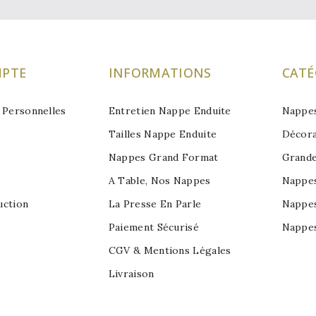
PTE
INFORMATIONS
CATÉ
 Personnelles
Entretien Nappe Enduite
Nappes
Tailles Nappe Enduite
Décora
Nappes Grand Format
Grand
A Table, Nos Nappes
Nappes
uction
La Presse En Parle
Nappes
Paiement Sécurisé
Nappes
CGV & Mentions Légales
Livraison