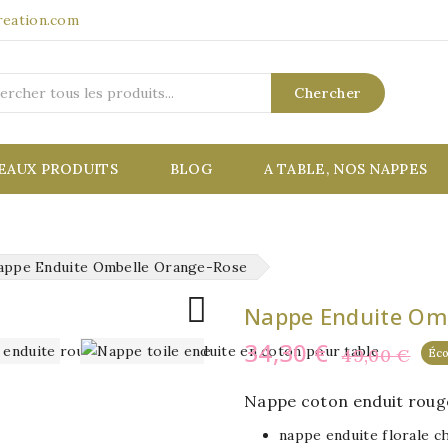
reation.com
Chercher
EAUX PRODUITS
BLOG
A TABLE, NOS NAPPES
appe Enduite Ombelle Orange-Rose

Nappe Enduite Om
34,30 €
49,00 €
Éc
Nappe coton enduit rouge
nappe enduite florale c