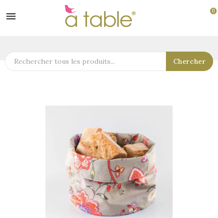
0

Chercher