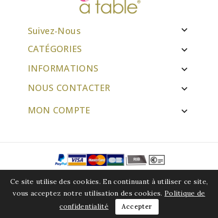

Suivez-Nous
CATÉGORIES

INFORMATIONS

NOUS CONTACTER

MON COMPTE

© 2026 - Logiciel e-commerce par atablecreation.com
Ce site utilise des cookies. En continuant à utiliser ce site,
vous acceptez notre utilisation des cookies.
Politique de
confidentialité
Accepter