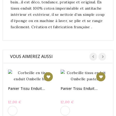
bain…il est déco, tendance, pratique et original. En
tissu enduit 100% coton imperméable et antitache
intérieur et extérieur, il se nettoie d’un simple coup
d’éponge ou en machine à laver, se plie et se range
facilement. Création et fabrication française .
VOUS AIMEREZ AUSSI
C
!
O
Panier Tissu Enduit
Panier Tissu Enduit
8
Ombelle Bleu
Ombelle Pastel
12,00 €
12,00 €