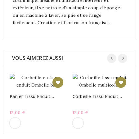
coton imperméable et antitache intérieur et
extérieur, il se nettoie d’un simple coup d’éponge
ou en machine à laver, se plie et se range
facilement. Création et fabrication française .
VOUS AIMEREZ AUSSI
P
O
Panier Tissu Enduit
Corbeille Tissu Enduit
1
Ombelle Bleu
Ombelle Multicolore
12,00 €
12,00 €