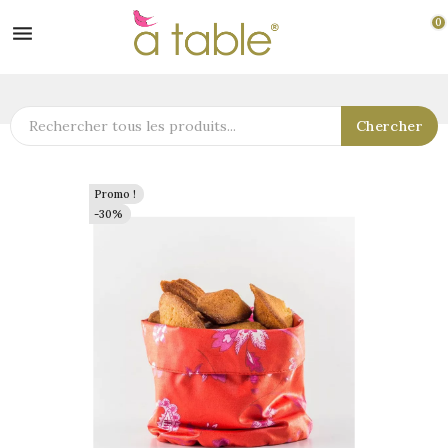
0

Chercher
Promo !
Promo !
-30%
-30%